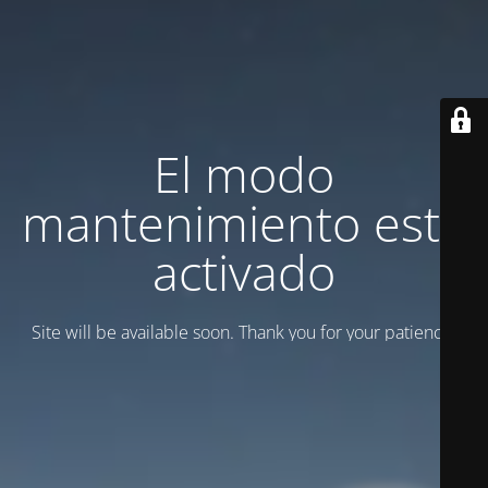
El modo
mantenimiento está
activado
Site will be available soon. Thank you for your patience!