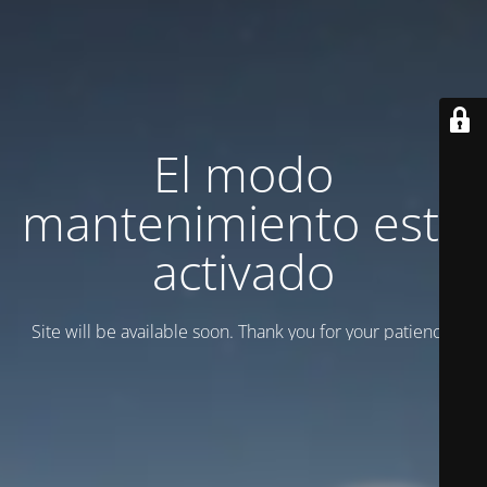
El modo
mantenimiento está
activado
Site will be available soon. Thank you for your patience!