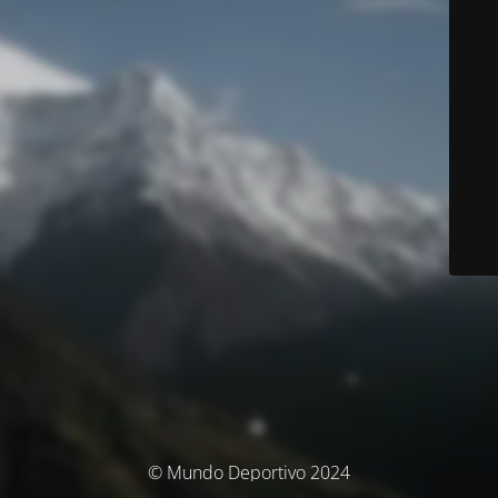
© Mundo Deportivo 2024