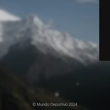
© Mundo Deportivo 2024