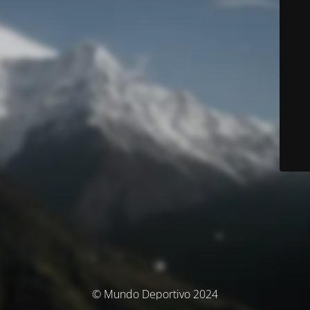
© Mundo Deportivo 2024